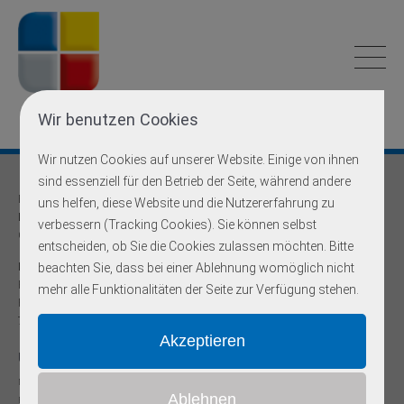
Wir benutzen Cookies
Wir nutzen Cookies auf unserer Website. Einige von ihnen
sind essenziell für den Betrieb der Seite, während andere
Praxis für
uns helfen, diese Website und die Nutzererfahrung zu
Humangenetik und Prävention
verbessern (Tracking Cookies). Sie können selbst
Onkogenetische Schwerpunktpraxis
entscheiden, ob Sie die Cookies zulassen möchten. Bitte
Dr. med Robert Hering
beachten Sie, dass bei einer Ablehnung womöglich nicht
Facharzt für Humangenetik
mehr alle Funktionalitäten der Seite zur Verfügung stehen.
Reinsburgstr. 13
70178 Stuttgart
Unsere Sprechzeiten
Mo - Do
9:00 - 17:00 Uhr
Fr
9:00 - 12:00 Uhr