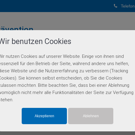
Telefon
ävention
Wir benutzen Cookies
PUNKTPRAXIS
Wir nutzen Cookies auf unserer Website. Einige von ihnen sind
BERATUNG
GENETISCHE DIAGNOSTIK
PARTN
essenziell für den Betrieb der Seite, während andere uns helfen,
diese Website und die Nutzererfahrung zu verbessern (Tracking
Cookies). Sie können selbst entscheiden, ob Sie die Cookies
zulassen möchten. Bitte beachten Sie, dass bei einer Ablehnung
ten
Leistungen
Unterneh
womöglich nicht mehr alle Funktionalitäten der Seite zur Verfügung
:00 Uhr
Genetische Beratung
Team
stehen.
:00 Uhr
Genetische Diagnostik
Partner
Kontakt
040