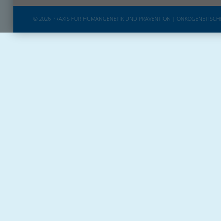
© 2026 PRAXIS FÜR HUMANGENETIK UND PRÄVENTION | ONKOGENETISC