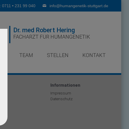
: 0711 • 231 99 040
info@humangenetik-stuttgart.de
Dr. med Robert Hering
FACHARZT FÜR HUMANGENETIK
ER
TEAM
STELLEN
KONTAKT
men
Informationen
Impressum
Datenschutz